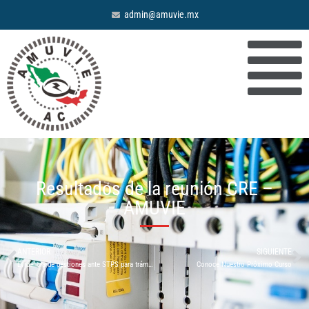
admin@amuvie.mx
Resultados de la reunión CRE –
AMUVIE
ANTERIOR
SIGUIENTE
Evidencia de gestiones ante STPS para trámites pendientes de las UVSTPS
Conoce Nuestro Próximo Curso