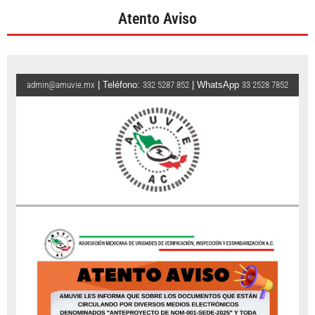
Atento Aviso
admin@amuvie.mx
| Teléfono:
332 5287 852
| WhatsApp
33 2528 7852