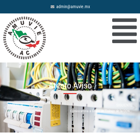
admin@amuvie.mx
Atento Aviso
ANTERIOR
SIGUIENTE
Comisión Ejecutiva EMA
Convocatoria a Grupo de Trabajo de la CONUEE