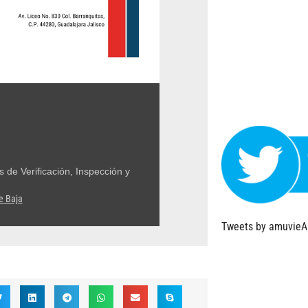
de Verificación, Inspección y
e Baja
Tweets by amuvie