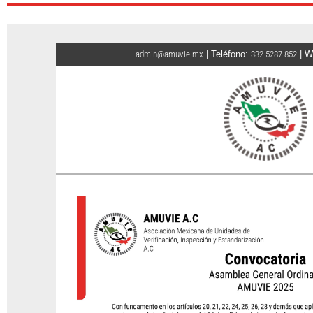
admin@amuvie.mx
| Teléfono:
332 5287 852
| W