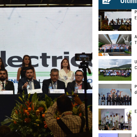
Últim
P
E
A
T
U
C
P
d
E
A