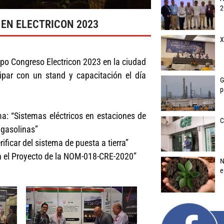
2
 EN ELECTRICON 2023
X
Expo Congreso Electricon 2023 en la ciudad
ipar con un stand y capacitación el día
G
p
a: “Sistemas eléctricos en estaciones de
C
 gasolinas”
ificar del sistema de puesta a tierra”
en el Proyecto de la NOM-018-CRE-2020”
N
e