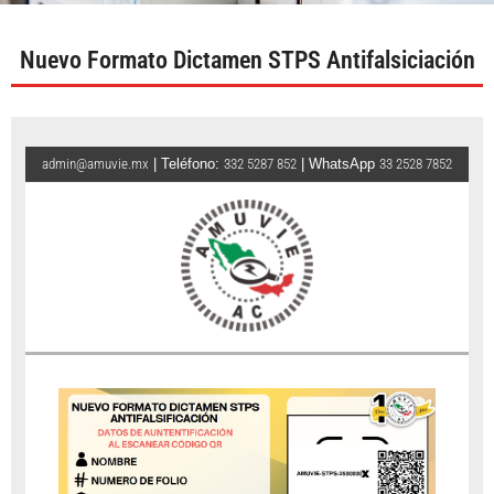
Nuevo Formato Dictamen STPS Antifalsiciación
admin@amuvie.mx
| Teléfono:
332 5287 852
| WhatsApp
33 2528 7852