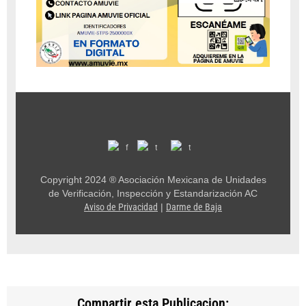
Copyright 2024 ® Asociación Mexicana de Unidades
de Verificación, Inspección y Estandarización AC
Aviso de Privacidad
|
Darme de Baja
Compartir esta Publicacion: