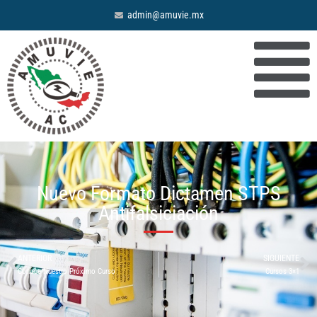
admin@amuvie.mx
Nuevo Formato Dictamen STPS
Antifalsiciación
ANTERIOR
SIGUIENTE
Conoce Nuestro Próximo Curso
Cursos 3×1