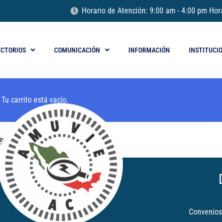
Horario de Atención: 9:00 am - 4:00 pm Hor
ECTORIOS
COMUNICACIÓN
INFORMACIÓN
INSTITUCI
Tu carrito está vacío.
er a la tienda
Convenios